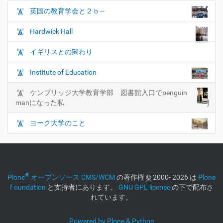
英国の教育学会と２ｂ―
ナ
ビ
Hardwick Hall
ゲ
ー
イギリスとの関わり
シ
Institute of Education
ョ
ン
ケンブリッジ大学教育学部 図書館入口でpenguin
manになった私
ヨーク大学のこと
®
Plone
オープンソース CMS/WCM
の著作権
©
2000- 2026 は
Plone
Foundation
と支持者にあります。
GNU GPL license
の下で配布さ
れています。
Powered by Plone & Python