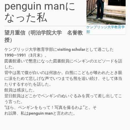
penguin manに
なった私
ケンブリッジ大学教育学
望月重信（明治学院大学 名誉教
部
授）
ケンブリッジ大学教育学部に
visiting scholar
として過ごした
1990
―
1991
（
3
月末）。
図書館通いで懇意になった図書館員にペンギンのエピソ一ドを話
した。
背中は黒で腹が白いのは何故か。白熊にこどもが喰われたとき眼
に涙をためて悲しげな声でいつまでも熊を追い続け、そして体当
たりするすがたを話した。
館員は感涙した。
翌日館員はどこかでペンギンのぬいぐるみを買って差し出してこ
う言った。
“ほら、ペンギンをもって！写真を撮るわよ”と。そ
れ以降、私は
penguin man
と言われた。