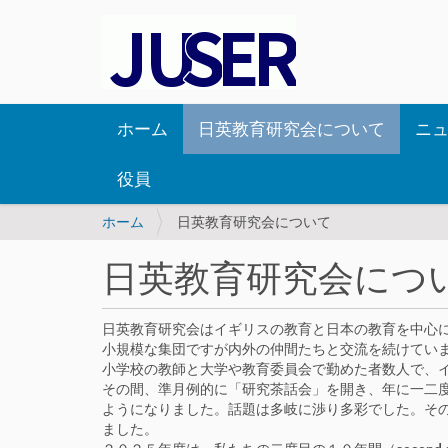
ホーム
日英教育研究会について
ニ
役員
現
ホーム
日英教育研究会について
在
位
日英教育研究会につ
置
:
日英教育研究会はイギリスの教育と日本の教育を中心
小規模な集団ですが内外の仲間たちと交流を続けてい
小学校の教師と大学や教育委員会で勤めた者数人で、イングラ
その間、準月例的に「研究茶話会」を開き、年に一二
ようになりました。話題は多岐に渉り多彩でした。そのような
ました。