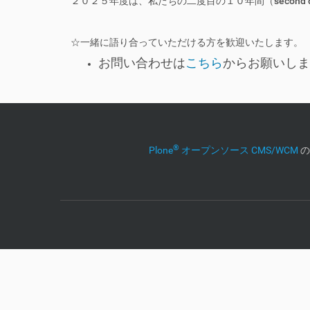
２０２５年度は、私たちの二度目の１０年間（secon
日英教育研究
☆一緒に語り合っていただける方を歓迎いたします。
お問い合わせは
こちら
からお願いしま
®
Plone
オープンソース CMS/WCM
の