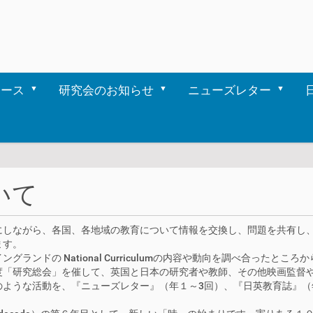
ュース
研究会のお知らせ
ニューズレター
いて
にしながら、各国、各地域の教育について情報を交換し、問題を共有し
ます。
ンドの National Curriculumの内容や動向を調べ合ったと
度「研究総会」を催して、英国と日本の研究者や教師、その他映画監督
活動を、『ニューズレター』（年１～3回）、『日英教育誌』（年１回）Monog