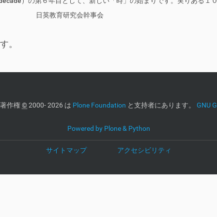
d decade）の第６年目として、新しい「時」の始まりです。実りある
会幹事会
す。
著作権
©
2000- 2026 は
Plone Foundation
と支持者にあります。
GNU GP
Powered by Plone & Python
サイトマップ
アクセシビリティ